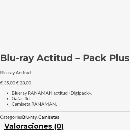
Blu-ray Actitud – Pack Plus
Blu-ray Actitud
El
El
€
35,00
€
28,00
precio
precio
Blueray RANAMAN actitud «Digipack».
original
actual
Gafas 3d.
era:
es:
Camiseta RANAMAN.
€ 35,00.
€ 28,00.
Categories
Blu-ray
,
Camisetas
Valoraciones (0)