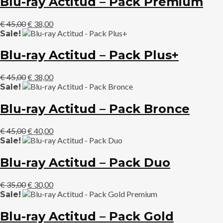
Blu-ray Actitud – Pack Premium
€ 25,00.
€ 20,00.
El
El
€
45,00
€
38,00
precio
precio
Sale!
original
actual
era:
es:
Blu-ray Actitud – Pack Plus+
€ 45,00.
€ 38,00.
El
El
€
45,00
€
38,00
precio
precio
Sale!
original
actual
era:
es:
Blu-ray Actitud – Pack Bronce
€ 45,00.
€ 38,00.
El
El
€
45,00
€
40,00
precio
precio
Sale!
original
actual
era:
es:
Blu-ray Actitud – Pack Duo
€ 45,00.
€ 40,00.
El
El
€
35,00
€
30,00
precio
precio
Sale!
original
actual
era:
es:
Blu-ray Actitud – Pack Gold
€ 35,00.
€ 30,00.