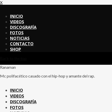
X
X
INICIO
VIDEOS
DISCOGRAFÍA
FOTOS
NOTICIAS
CONTACTO
SHOP
Back to the top
Ranaman
Mc polifacético casado con el hip-hop y amante del rap.
INICIO
VIDEOS
DISCOGRAFÍA
FOTOS