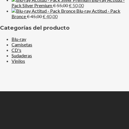
original
El
actual
El
Pack Silver Premium
€
55,00
€
50,00
era:
precio
es:
precio
Blu-ray Actitud - Pack
El
El
€ 65,00.
original
€ 60,00.
actual
Bronce
€
45,00
€
40,00
precio
precio
era:
es:
original
actual
€ 55,00.
€ 50,00.
Categorías del producto
era:
es:
€ 45,00.
€ 40,00.
Blu-ray
Camisetas
CD's
Sudaderas
Vinilos