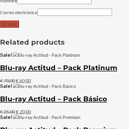
Nombre
Correo electrónico
Related products
Sale!
Blu-ray Actitud – Pack Platinum
El
El
€
70,00
€
60,00
precio
precio
Sale!
original
actual
era:
es:
Blu-ray Actitud – Pack Básico
€ 70,00.
€ 60,00.
El
El
€
25,00
€
20,00
precio
precio
Sale!
original
actual
era:
es: