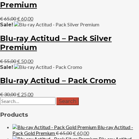
Premium
El
El
€
65,00
€
60,00
precio
precio
Sale!
original
actual
era:
es:
Blu-ray Actitud – Pack Silver
€ 65,00.
€ 60,00.
Premium
El
El
€
55,00
€
50,00
precio
precio
Sale!
original
actual
era:
es:
Blu-ray Actitud – Pack Cromo
€ 55,00.
€ 50,00.
El
El
€
30,00
€
25,00
precio
precio
original
actual
era:
es:
Products
€ 30,00.
€ 25,00.
Blu-ray Actitud -
El
El
Pack Gold Premium
€
65,00
€
60,00
precio
precio
Blu-ray Actitud -