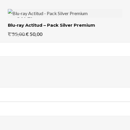
SALE!
Blu-ray Actitud – Pack Silver Premium
El
El
€
55,00
€
50,00
precio
precio
original
actual
era:
es:
€ 55,00.
€ 50,00.