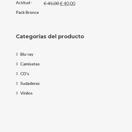
El
El
€
45,00
€
40,00
precio
precio
original
actual
era:
es:
Categorías del producto
€ 45,00.
€ 40,00.
Blu-ray
Camisetas
CD's
Sudaderas
Vinilos