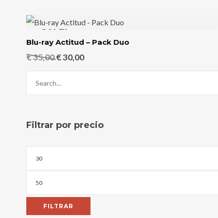
por
los
últimos
SALE!
Blu-ray Actitud – Pack Duo
El
El
€
35,00
€
30,00
precio
precio
original
actual
era:
es:
€ 35,00.
€ 30,00.
Filtrar por precio
Precio
mínimo
Precio
máximo
FILTRAR