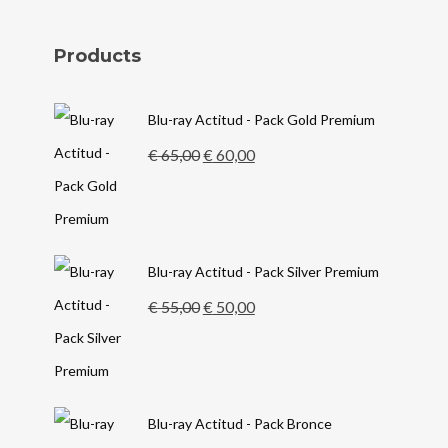
Products
Blu-ray Actitud - Pack Gold Premium
El
El
€
65,00
€
60,00
precio
precio
original
actual
era:
es:
Blu-ray Actitud - Pack Silver Premium
€ 65,00.
€ 60,00.
El
El
€
55,00
€
50,00
precio
precio
original
actual
era:
es:
Blu-ray Actitud - Pack Bronce
€ 55,00.
€ 50,00.