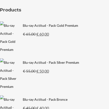
Products
Blu-ray Actitud - Pack Gold Premium
El
El
€
65,00
€
60,00
precio
precio
original
actual
era:
es:
Blu-ray Actitud - Pack Silver Premium
€ 65,00.
€ 60,00.
El
El
€
55,00
€
50,00
precio
precio
original
actual
era:
es:
Blu-ray Actitud - Pack Bronce
€ 55,00.
€ 50,00.
El
El
€
45,00
€
40,00