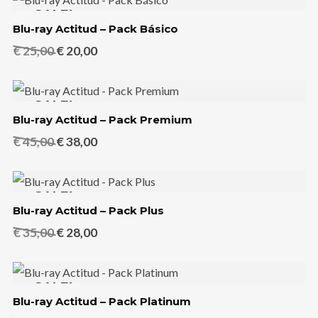
SALE!
Blu-ray Actitud – Pack Básico
El
El
€
25,00
€
20,00
precio
precio
original
actual
SALE!
era:
es:
Blu-ray Actitud – Pack Premium
€ 25,00.
€ 20,00.
El
El
€
45,00
€
38,00
precio
precio
original
actual
SALE!
era:
es:
Blu-ray Actitud – Pack Plus
€ 45,00.
€ 38,00.
El
El
€
35,00
€
28,00
precio
precio
original
actual
SALE!
era:
es:
Blu-ray Actitud – Pack Platinum
€ 35,00.
€ 28,00.