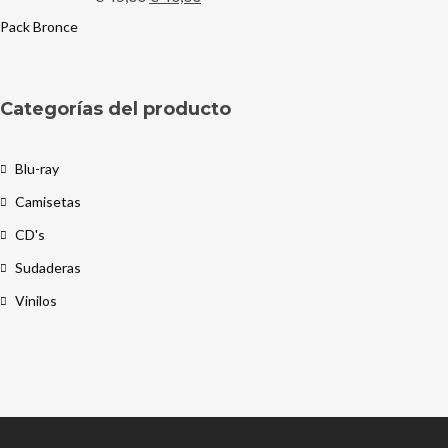
precio
precio
original
actual
era:
es:
Categorías del producto
€ 45,00.
€ 40,00.
Blu-ray
Camisetas
CD's
Sudaderas
Vinilos