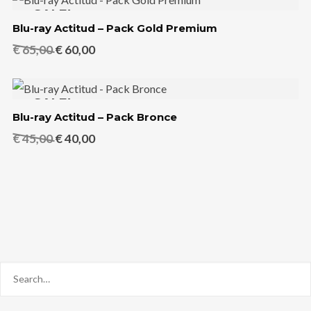
SALE!
era:
es:
Blu-ray Actitud – Pack Gold Premium
€ 30,00.
€ 25,00.
El
El
€
65,00
€
60,00
precio
precio
original
actual
SALE!
era:
es:
Blu-ray Actitud – Pack Bronce
€ 65,00.
€ 60,00.
El
El
€
45,00
€
40,00
precio
precio
original
actual
era:
es:
€ 45,00.
€ 40,00.