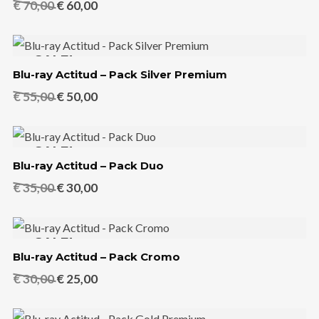
El
El
€
70,00
€
60,00
precio
precio
original
actual
SALE!
era:
es:
Blu-ray Actitud – Pack Silver Premium
€ 70,00.
€ 60,00.
El
El
€
55,00
€
50,00
precio
precio
original
actual
SALE!
era:
es:
Blu-ray Actitud – Pack Duo
€ 55,00.
€ 50,00.
El
El
€
35,00
€
30,00
precio
precio
original
actual
SALE!
era:
es:
Blu-ray Actitud – Pack Cromo
€ 35,00.
€ 30,00.
El
El
€
30,00
€
25,00
precio
precio
original
actual