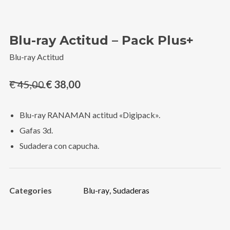
Blu-ray Actitud – Pack Plus+
Blu-ray Actitud
El
El
€
45,00
€
38,00
precio
precio
original
actual
Blu-ray RANAMAN actitud «Digipack».
era:
es:
Gafas 3d.
€ 45,00.
€ 38,00.
Sudadera con capucha.
Categories
Blu-ray
,
Sudaderas