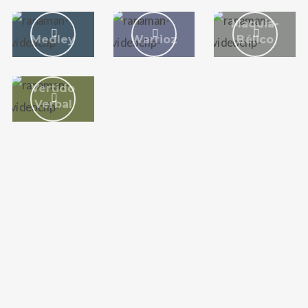
Maquia-
Medley
Warrioz
Bélico
Vertido
Verbal