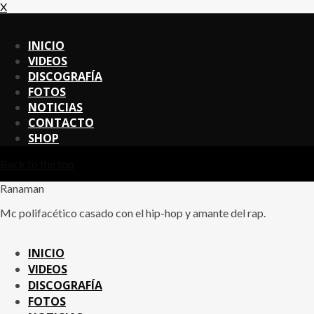
X
X
INICIO
VIDEOS
DISCOGRAFÍA
FOTOS
NOTICIAS
CONTACTO
SHOP
Back to the top
Ranaman
Mc polifacético casado con el hip-hop y amante del rap.
INICIO
VIDEOS
DISCOGRAFÍA
FOTOS